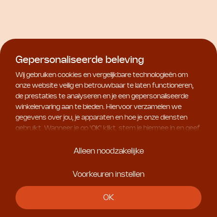
NB Ceutical Eye And Lip
C+C Vitamin Eye
Makeup Remover
€ 66,50
€ 47,00
Gepersonaliseerde beleving
Wij gebruiken cookies en vergelijkbare technologieën om
onze website veilig en betrouwbaar te laten functioneren,
de prestaties te analyseren en je een gepersonaliseerde
winkelervaring aan te bieden. Hiervoor verzamelen we
gegevens over jou, je apparaten en hoe je onze diensten
gebruikt. Wanneer je op '
OK
' klikt, stem je hiermee in en geef
je ons toestemming om deze gebruiksgegevens te delen
met geselecteerde partners, bijvoorbeeld voor
Alleen noodzakelijke
marketingdoeleinden. Kies je voor '
Alleen noodzakelijke
', dan
plaatsen we uitsluitend essentiële cookies. Meer informatie
Voorkeuren instellen
en alle instellingen vind je onder '
Voorkeuren instellen
'. Je
kunt je keuze op ieder moment aanpassen.
Natura Bissé
Natura Bissé
OK
C+C Vitamin Micellar
C+C Vitamin Self-Tan
Cleansing Water
Drops