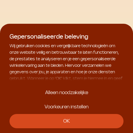
Huidverzorging
Oog- en lipverzorging
Gepersonaliseerde beleving
Natura Bissé
Essential Shock Intense
Wij gebruiken cookies en vergelijkbare technologieën om
onze website veilig en betrouwbaar te laten functioneren,
Sets
de prestaties te analyseren en je een gepersonaliseerde
winkelervaring aan te bieden. Hiervoor verzamelen we
gegevens over jou, je apparaten en hoe je onze diensten
gebruikt. Wanneer je op '
OK
' klikt, stem je hiermee in en geef
je ons toestemming om deze gebruiksgegevens te delen
met geselecteerde partners, bijvoorbeeld voor
Alleen noodzakelijke
marketingdoeleinden. Kies je voor '
Alleen noodzakelijke
', dan
plaatsen we uitsluitend essentiële cookies. Meer informatie
Voorkeuren instellen
en alle instellingen vind je onder '
Voorkeuren instellen
'. Je
kunt je keuze op ieder moment aanpassen.
OK