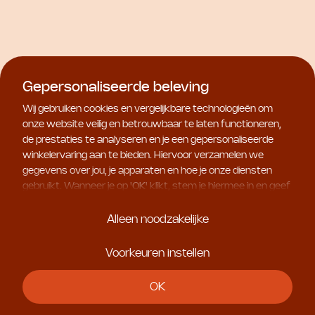
Natura Bissé
Natura Bissé
NB Ceutical Tolerance
NB Ceutical Tolerance
Cleanser
Enzyme Peel
Gepersonaliseerde beleving
€ 62,00
€ 113,50
Wij gebruiken cookies en vergelijkbare technologieën om
onze website veilig en betrouwbaar te laten functioneren,
de prestaties te analyseren en je een gepersonaliseerde
winkelervaring aan te bieden. Hiervoor verzamelen we
gegevens over jou, je apparaten en hoe je onze diensten
gebruikt. Wanneer je op '
OK
' klikt, stem je hiermee in en geef
je ons toestemming om deze gebruiksgegevens te delen
met geselecteerde partners, bijvoorbeeld voor
Alleen noodzakelijke
marketingdoeleinden. Kies je voor '
Alleen noodzakelijke
', dan
plaatsen we uitsluitend essentiële cookies. Meer informatie
Voorkeuren instellen
en alle instellingen vind je onder '
Voorkeuren instellen
'. Je
kunt je keuze op ieder moment aanpassen.
OK