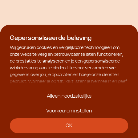
Gepersonaliseerde beleving
Wij gebruiken cookies en vergelijkbare technologieën om
onze website veilig en betrouwbaar te laten functioneren,
de prestaties te analyseren en je een gepersonaliseerde
winkelervaring aan te bieden. Hiervoor verzamelen we
gegevens over jou, je apparaten en hoe je onze diensten
gebruikt. Wanneer je op '
OK
' klikt, stem je hiermee in en geef
je ons toestemming om deze gebruiksgegevens te delen
met geselecteerde partners, bijvoorbeeld voor
Alleen noodzakelijke
Natura Bissé
Natura Bissé
Limited
marketingdoeleinden. Kies je voor '
Alleen noodzakelijke
', dan
C+C Vitamin Scrub
Diamond Extreme Night
plaatsen we uitsluitend essentiële cookies. Meer informatie
Voorkeuren instellen
€ 76,00
Dual Treatment
en alle instellingen vind je onder '
Voorkeuren instellen
'. Je
€ 232,00
kunt je keuze op ieder moment aanpassen.
OK