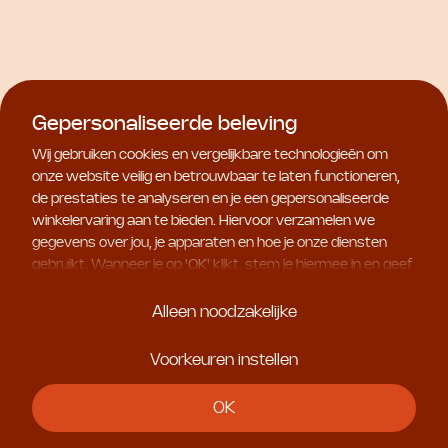
Protection
€ 234,00
€ 119,00
Gepersonaliseerde beleving
Wij gebruiken cookies en vergelijkbare technologieën om
onze website veilig en betrouwbaar te laten functioneren,
de prestaties te analyseren en je een gepersonaliseerde
winkelervaring aan te bieden. Hiervoor verzamelen we
gegevens over jou, je apparaten en hoe je onze diensten
gebruikt. Wanneer je op '
OK
' klikt, stem je hiermee in en geef
je ons toestemming om deze gebruiksgegevens te delen
met geselecteerde partners, bijvoorbeeld voor
Alleen noodzakelijke
Natura Bissé
marketingdoeleinden. Kies je voor '
Alleen noodzakelijke
', dan
Diamond Luminous
plaatsen we uitsluitend essentiële cookies. Meer informatie
Perfecting Glowing Mask
Voorkeuren instellen
Natura Bissé
en alle instellingen vind je onder '
Voorkeuren instellen
'. Je
€ 103,50
Diamond Extreme Mist
kunt je keuze op ieder moment aanpassen.
OK
€ 103,50