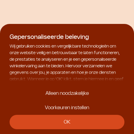
C+C Vitamin Micellar
C+C Vitamin Self-Tan
Cleansing Water
Drops
€ 67,50
€ 67,50
Gepersonaliseerde beleving
Wij gebruiken cookies en vergelijkbare technologieën om
onze website veilig en betrouwbaar te laten functioneren,
de prestaties te analyseren en je een gepersonaliseerde
winkelervaring aan te bieden. Hiervoor verzamelen we
gegevens over jou, je apparaten en hoe je onze diensten
gebruikt. Wanneer je op '
OK
' klikt, stem je hiermee in en geef
je ons toestemming om deze gebruiksgegevens te delen
met geselecteerde partners, bijvoorbeeld voor
Alleen noodzakelijke
marketingdoeleinden. Kies je voor '
Alleen noodzakelijke
', dan
plaatsen we uitsluitend essentiële cookies. Meer informatie
Voorkeuren instellen
en alle instellingen vind je onder '
Voorkeuren instellen
'. Je
kunt je keuze op ieder moment aanpassen.
Natura Bissé
Natura Bissé
OK
NB Ceutical Tolerance
NB Ceutical Tolerance
Cleanser
Recovery Cream